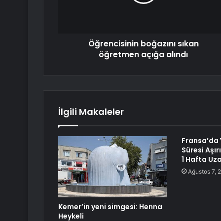
Öğrencisinin boğazını sıkan
öğretmen açığa alındı
İlgili Makaleler
Fransa’da Y
Süresi Aşır
1 Hafta Uza
Ağustos 7, 
Kemer’in yeni simgesi: Henna
Heykeli