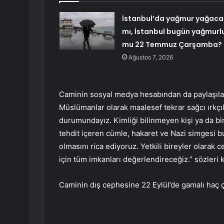
İstanbul’da yağmur yağaca
mı, İstanbul bugün yağmurl
mu 22 Temmuz Çarşamba?
Ağustos 7, 2026
Caminin sosyal medya hesabından da paylaşıla
Müslümanlar olarak maalesef tekrar sağcı ırkçı
durumundayız. Kimliği bilinmeyen kişi ya da b
tehdit içeren cümle, hakaret ve Nazi simgesi b
olmasını rica ediyoruz. Yetkili bireyler olarak
için tüm imkanları değerlendireceğiz.” sözleri ku
Caminin dış cephesine 22 Eylül’de gamalı haç çiz