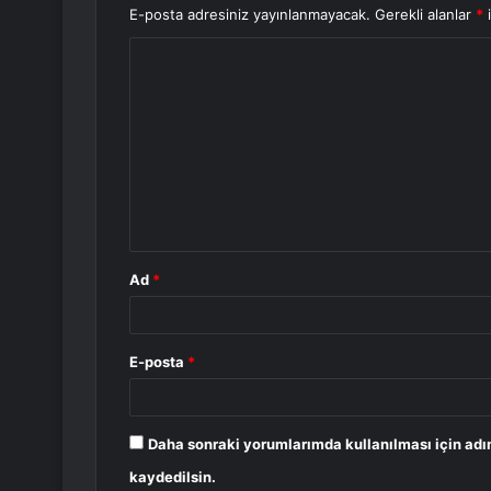
E-posta adresiniz yayınlanmayacak.
Gerekli alanlar
*
i
Y
o
r
u
m
*
Ad
*
E-posta
*
Daha sonraki yorumlarımda kullanılması için adı
kaydedilsin.