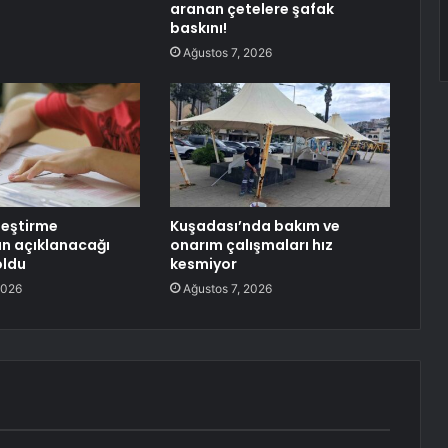
aranan çetelere şafak
baskını!
Ağustos 7, 2026
leştirme
Kuşadası’nda bakım ve
ın açıklanacağı
onarım çalışmaları hız
oldu
kesmiyor
2026
Ağustos 7, 2026