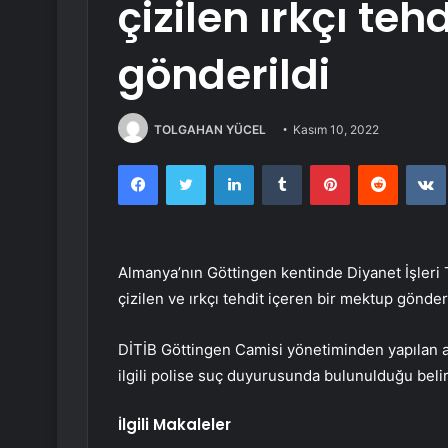
çizilen ırkçı te
gönderildi
TOLGAHAN YÜCEL
Kasım 10, 2022
Facebook
Twitter
LinkedIn
Tumblr
Pinterest
Reddit
Almanya’nın Göttingen kentinde Diyanet İşleri T
çizilen ve ırkçı tehdit içeren bir mektup gönderil
DİTİB Göttingen Camisi yönetiminden yapılan aç
ilgili polise suç duyurusunda bulunulduğu belirt
İlgili Makaleler