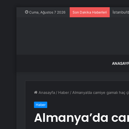
Yağış son
Cuma, Ağustos 7 2026
Son Dakika Haberleri
ANASAY
Anasayfa
/
Haber
/
Almanya’da camiye gamalı haç çi
Haber
Almanya’da ca