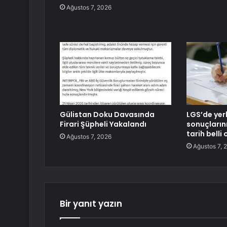
Ağustos 7, 2026
Gülistan Doku Davasında
LGS’de yer
Firari Şüpheli Yakalandı
sonuçların
tarih belli 
Ağustos 7, 2026
Ağustos 7, 
Bir yanıt yazın