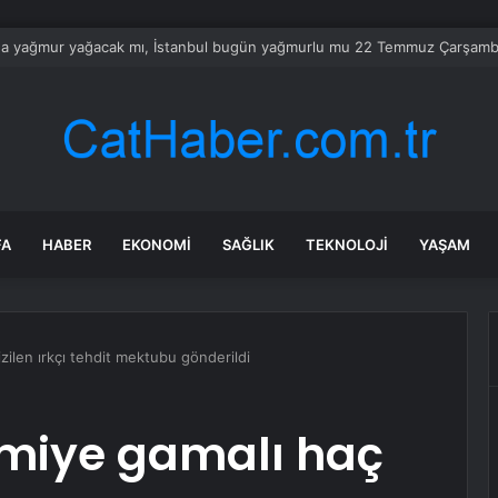
rası deniz uyarısı! Bulanık ve kötü kokulu suda yüzmeyin
FA
HABER
EKONOMI
SAĞLIK
TEKNOLOJI
YAŞAM
zilen ırkçı tehdit mektubu gönderildi
miye gamalı haç