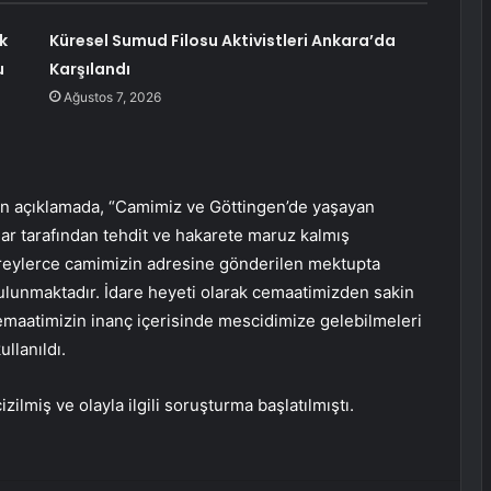
k
Küresel Sumud Filosu Aktivistleri Ankara’da
u
Karşılandı
Ağustos 7, 2026
n açıklamada, “Camimiz ve Göttingen’de yaşayan
lar tarafından tehdit ve hakarete maruz kalmış
ireylerce camimizin adresine gönderilen mektupta
ulunmaktadır. İdare heyeti olarak cemaatimizden sakin
 cemaatimizin inanç içerisinde mescidimize gelebilmeleri
llanıldı.
ilmiş ve olayla ilgili soruşturma başlatılmıştı.