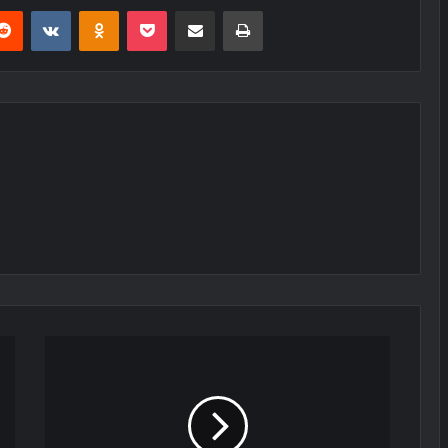
erest
Reddit
VKontakte
Odnoklassniki
Pocket
E-Posta ile paylaş
Yazdır