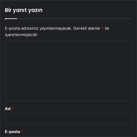
Bir yanıt yazın
E-posta adresiniz yayınlanmayacak.
Gerekli alanlar
*
ile
işaretlenmişlerdir
Y
o
r
u
m
*
Ad
*
E-posta
*