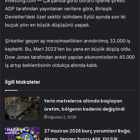
Investing.com — Çarşamba günü bordro işleme şirketi
ADP tarafından yayınlanan verilere göre, Birleşik
Devletler’deki özel sektör istihdamı Eylül ayında son iki
buçuk yılın en büyük düşüşünü yaşadı.
Şirketler geçen ay mevsimsellikten arındırılmış 32.000 iş
kaybetti. Bu, Mart 2023’ten bu yana en büyük düşüş oldu.
Dow Jones tarafından anket yapılan ekonomistlerin 45.000
iş artışı beklentisinin oldukça altında kaldı.
İlgili Makaleler
Yerin metrelerce altında başlayan
üretim, bölgenin kaderini değiştirdi
Ağustos 2, 2026
27 Haziran 2026 burç yorumları! Boğa,
Akrep, Yengeç burcu AŞK, EVLİLİK,