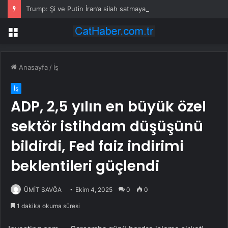
Trump: Şi ve Putin İran’a silah satmayacaklarını söyledi
Menü
Anasayfa
/
İş
İş
ADP, 2,5 yılın en büyük özel
sektör istihdam düşüşünü
bildirdi, Fed faiz indirimi
beklentileri güçlendi
ÜMİT SAVĞA
Ekim 4, 2025
0
0
1 dakika okuma süresi