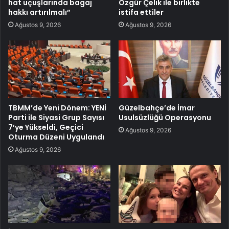
hat uçuşlarında bagaj
Özgür Çelik ile birlikte
hakkı artırılmalı”
istifa ettiler
Ağustos 9, 2026
Ağustos 9, 2026
TBMM’de Yeni Dönem: YENİ
Güzelbahçe’de İmar
Parti ile Siyasi Grup Sayısı
Usulsüzlüğü Operasyonu
7’ye Yükseldi, Geçici
Ağustos 9, 2026
Oturma Düzeni Uygulandı
Ağustos 9, 2026