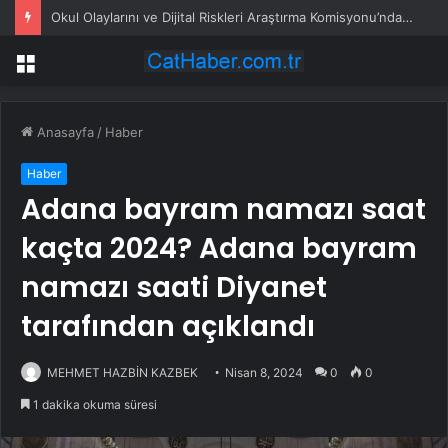
Okul Olaylarını ve Dijital Riskleri Araştırma Komisyonu’nda öğrenciler konuştu: Bir arkadaşımız zorbalığa, şantaja ve siber zorbalığa uğradığında ne yapacağını bilemiyor
Menü
Anasayfa
/
Haber
Haber
Adana bayram namazı saat
kaçta 2024? Adana bayram
namazı saati Diyanet
tarafından açıklandı
MEHMET HAZBİN KAZBEK
Nisan 8, 2024
0
0
1 dakika okuma süresi