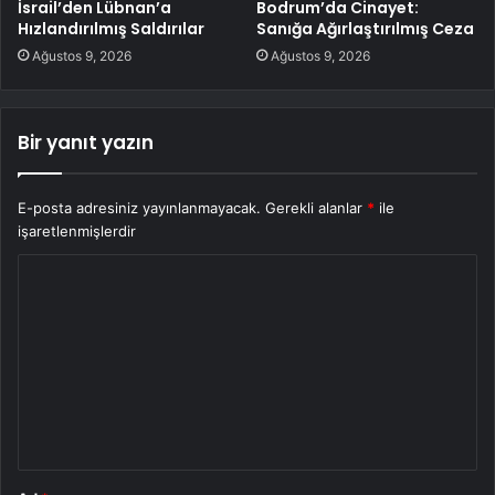
İsrail’den Lübnan’a
Bodrum’da Cinayet:
Hızlandırılmış Saldırılar
Sanığa Ağırlaştırılmış Ceza
Ağustos 9, 2026
Ağustos 9, 2026
Bir yanıt yazın
E-posta adresiniz yayınlanmayacak.
Gerekli alanlar
*
ile
işaretlenmişlerdir
Y
o
r
u
m
*