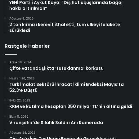
YENİ Partili Aykut Kaya: “Dış hat uçuşlarında bagaj
hakkı artırılmalı”
Ağustos 9, 2026
2 ton kırmızı kerevit ithal etti, tüm ülkeyi felakete
sürükledi
Rastgele Haberler
Aralık 18, 2024
Çifte vatandaşlıkta ‘tutuklanma’ korkusu
Haziran 26, 2023
Türk İmalat Sektörü İhracat İklimi Endeksi Mayıs’ta
52,3’e Düştü
Eylül 22, 2025
KKM ve katılma hesapları 350 milyar TL’nin altına geldi
Ekim 8, 2025
Viranşehir’de Silahlı Saldırı Anı Kamerada
Ağustos 24, 2025
Çin, Ay’a İniş Testlerini Başarıyla Gerçekleştirdi