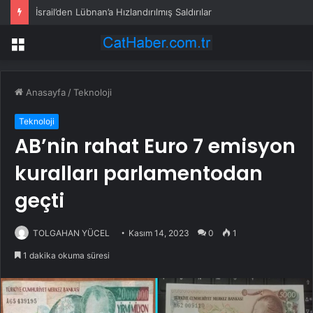
İsrail’den Lübnan’a Hızlandırılmış Saldırılar
Menü
Anasayfa
/
Teknoloji
Teknoloji
AB’nin rahat Euro 7 emisyon
kuralları parlamentodan
geçti
TOLGAHAN YÜCEL
Kasım 14, 2023
0
1
1 dakika okuma süresi