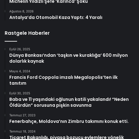
Michelin Yıldızlı Şefe ‘Karınca’ Şoku
Ağustos 8, 2026
Antalya’da Otomobil Kaza Yaptı: 4 Yaralı
Rastgele Haberler
Eylül 26, 2025
Dünya Bankası’ndan ‘taşkın ve kuraklığa’ 600 milyon
dolarlık kaynak
Mayıs 4, 2024
Francis Ford Coppola imzalı Megalopolis’ten ilk
tanıtım
Eylül 30, 2025
Baba ve 11 yaşındaki oğlunun katili yakalandı! “Neden
Öldürdün” sorusuna pişkin savunma
Temmuz 27, 2023
Fenerbahçe, Moldova’nın Zimbru takımını konuk etti.
Temmuz 18, 2024
Ticaret Bakanlığı, piyasa bozucu eylemlere yönelik