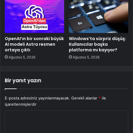
OpenAI’ın bir sonraki büyük
Windows’ta sürpriz düşüş:
AI modeli Astra resmen
Kullanıcılar başka
ortaya çıktı
platforma mı kayıyor?
Ağustos 5, 2026
Ağustos 5, 2026
Bir yanıt yazın
E-posta adresiniz yayınlanmayacak.
Gerekli alanlar
*
ile
işaretlenmişlerdir
Y
o
r