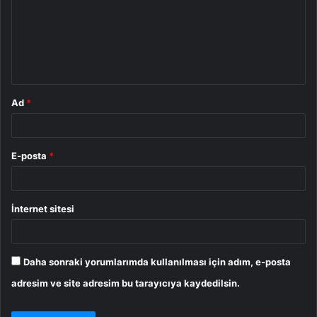
u
m
*
Ad
*
E-posta
*
İnternet sitesi
Daha sonraki yorumlarımda kullanılması için adım, e-posta
adresim ve site adresim bu tarayıcıya kaydedilsin.