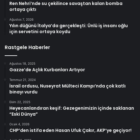
Ren Nehri’nde su çekilince savaştan kalan bomba
ortaya çıktı
Ağustos 7, 2026
Yılın düğünü İtalya’da gerçekleşti: Ünlü iş insanı oğlu
için servetini ortaya koydu
Rastgele Haberler
Ağustos 18, 2025
Gazze’de Açlık Kurbanları Artıyor
Temmuz 21, 2024
İsrail ordusu, Nuseyrat Mülteci Kampı’nda çok katlı
binayı vurdu
Ekim 22, 2025
Heyecanlandıran keşif: Gezegenimizin içinde saklanan
“Eski Dünya”
Ocak 4, 2026
CHP’den istifa eden Hasan Ufuk Çakır, AKP’ye geçiyor!