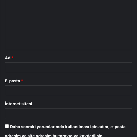
o
r
u
m
*
Ad
*
E-posta
*
İnternet sitesi
Daha sonraki yorumlarımda kullanılması için adım, e-posta
adresim ve site adresim bu tarayıcıya kaydedilsin.