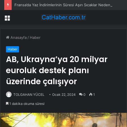
Fransa’da Yaz İndirimlerinin Süresi Aşırı Sıcaklar Nedeniyle 1 Hafta Uzatıldı
Menü
Anasayfa
/
Haber
Haber
AB, Ukrayna’ya 20 milyar
euroluk destek planı
üzerinde çalışıyor
TOLGAHAN YÜCEL
Ocak 22, 2024
0
1
1 dakika okuma süresi