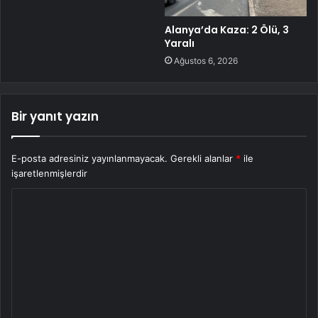
Alanya’da Kaza: 2 Ölü, 3
Yaralı
Ağustos 6, 2026
Bir yanıt yazın
E-posta adresiniz yayınlanmayacak.
Gerekli alanlar
*
ile
işaretlenmişlerdir
Y
o
r
u
m
*