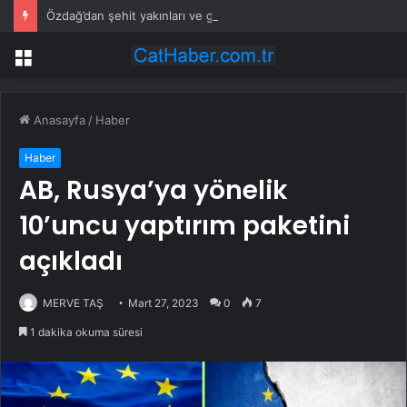
Özdağ’dan şehit yakınları ve gazilere destek: Adil olanı istiyorsunuz
Menü
Anasayfa
/
Haber
Haber
AB, Rusya’ya yönelik
10’uncu yaptırım paketini
açıkladı
MERVE TAŞ
Mart 27, 2023
0
7
1 dakika okuma süresi