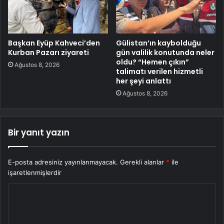
Başkan Eyüp Kahveci’den
Gülistan’ın kaybolduğu
Kurban Pazarı ziyareti
gün valilik konutunda neler
oldu? “Hemen çıkın”
Ağustos 8, 2026
talimatı verilen hizmetli
her şeyi anlattı
Ağustos 8, 2026
Bir yanıt yazın
E-posta adresiniz yayınlanmayacak.
Gerekli alanlar
*
ile
işaretlenmişlerdir
Y
o
r