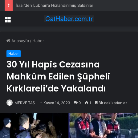
İsrail’den Lübnan’a Hızlandırılmış Saldırılar
Menü
Anasayfa
/
Haber
Haber
30 Yıl Hapis Cezasına
Mahkûm Edilen Şüpheli
Kırklareli’de Yakalandı
MERVE TAŞ
Kasım 14, 2023
0
1
Bir dakikadan az