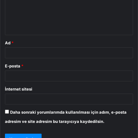
u
m
*
Ad
*
E-posta
*
İnternet sitesi
Daha sonraki yorumlarımda kullanılması için adım, e-posta
adresim ve site adresim bu tarayıcıya kaydedilsin.