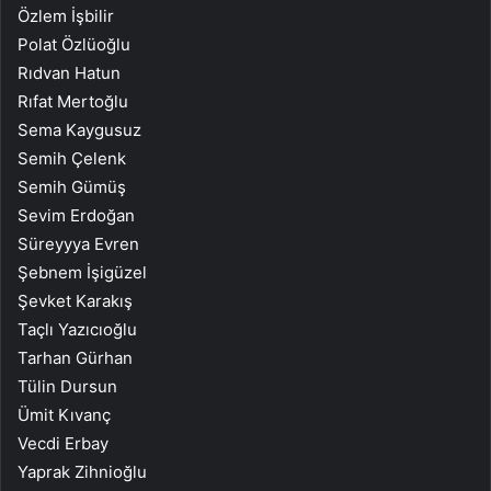
Özlem İşbilir
Polat Özlüoğlu
Rıdvan Hatun
Rıfat Mertoğlu
Sema Kaygusuz
Semih Çelenk
Semih Gümüş
Sevim Erdoğan
Süreyyya Evren
Şebnem İşigüzel
Şevket Karakış
Taçlı Yazıcıoğlu
Tarhan Gürhan
Tülin Dursun
Ümit Kıvanç
Vecdi Erbay
Yaprak Zihnioğlu