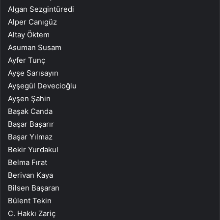
Algan Sezgintüredi
Alper Canıgüz
Altay Öktem
Asuman Susam
Ayfer Tunç
Ayşe Sarısayın
Ayşegül Devecioğlu
Ayşen Şahin
Başak Canda
Başar Başarır
Başar Yılmaz
Bekir Yurdakul
Belma Fırat
Berivan Kaya
Bilsen Başaran
Bülent Tekin
C. Hakkı Zariç