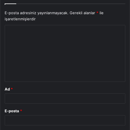
E-posta adresiniz yayınlanmayacak.
Gerekli alanlar
*
ile
işaretlenmişlerdir
Y
o
r
u
m
*
Ad
*
E-posta
*