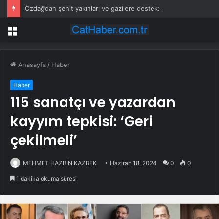
Özdağ’dan şehit yakınları ve gazilere destek: Adil olanı istiyorsunuz
Menü
Anasayfa
/
Haber
Haber
115 sanatçı ve yazardan
kayyım tepkisi: ‘Geri
çekilmeli’
MEHMET HAZBİN KAZBEK
Haziran 18, 2024
0
0
1 dakika okuma süresi