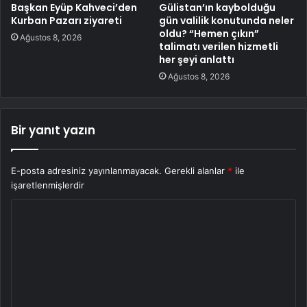
Başkan Eyüp Kahveci’den
Gülistan’ın kaybolduğu
Kurban Pazarı ziyareti
gün valilik konutunda neler
oldu? “Hemen çıkın”
Ağustos 8, 2026
talimatı verilen hizmetli
her şeyi anlattı
Ağustos 8, 2026
Bir yanıt yazın
E-posta adresiniz yayınlanmayacak.
Gerekli alanlar
*
ile
işaretlenmişlerdir
Y
o
r
u
m