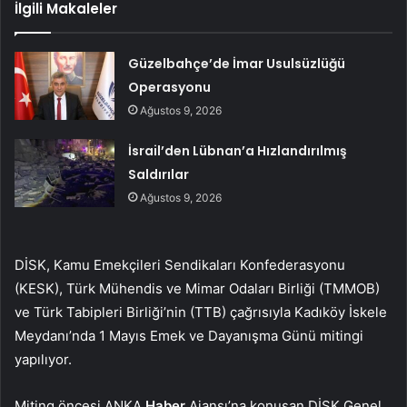
İlgili Makaleler
Güzelbahçe’de İmar Usulsüzlüğü
Operasyonu
Ağustos 9, 2026
İsrail’den Lübnan’a Hızlandırılmış
Saldırılar
Ağustos 9, 2026
DİSK, Kamu Emekçileri Sendikaları Konfederasyonu
(KESK), Türk Mühendis ve Mimar Odaları Birliği (TMMOB)
ve Türk Tabipleri Birliği’nin (TTB) çağrısıyla Kadıköy İskele
Meydanı’nda 1 Mayıs Emek ve Dayanışma Günü mitingi
yapılıyor.
Miting öncesi ANKA
Haber
Ajansı’na konuşan DİSK Genel