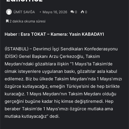
ÜMİT SAVĞA
Mayıs 16, 2026
0
0
2 dakika okuma süresi
Haber
: Esra TOKAT – Kamera: Yasin KABADAYI
(İSTANBUL) – Devrimci İşçi Sendikaları Konfederasyonu
(DİSK) Genel Başkanı Arzu Çerkezoğlu, Taksim
Meydanı’ndaki gözaltılara ilişkin “1 Mayıs’ta Taksim’de
olmak isteyenlere uygulanan baskı, gözaltılar asla kabul
edilemez. Biz bu ülkede Taksim Meydanı’nda 1 Mayıs’ımızı
özgürce kutlayacağız, emeğin Türkiye’sini de hep birlikte
kuracağız. 1 Mayıs Meydanı’nın Taksim Meydanı olduğu
gerçeğini bugüne kadar hiç kimse değiştiremedi. Hep
beraber Taksim’de 1 Mayıs’ımızı özgürce mutlaka ama
mutlaka kutlayacağız” dedi.